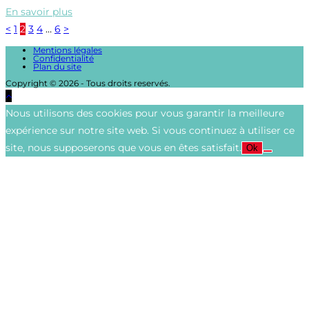
En savoir plus
<
1
2
3
4
…
6
>
Mentions légales
Confidentialité
Plan du site
Copyright © 2026 - Tous droits reservés.
Nous utilisons des cookies pour vous garantir la meilleure
expérience sur notre site web. Si vous continuez à utiliser ce
site, nous supposerons que vous en êtes satisfait.
Ok