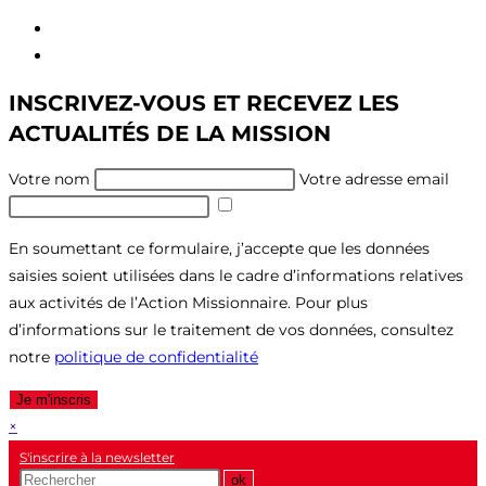
Aller
au
Aller
contenu
au
INSCRIVEZ-VOUS ET RECEVEZ LES
menu
ACTUALITÉS DE LA MISSION
Votre nom
Votre adresse email
En soumettant ce formulaire, j’accepte que les données
saisies soient utilisées dans le cadre d’informations relatives
aux activités de l’Action Missionnaire. Pour plus
d’informations sur le traitement de vos données, consultez
notre
politique de confidentialité
Je m'inscris
×
S'inscrire à la newsletter
Recherche
ok