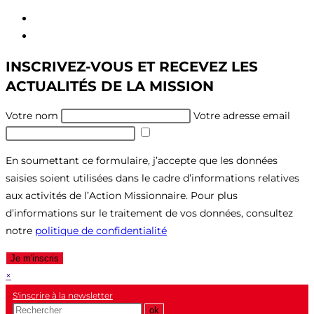
Aller
au
Aller
contenu
au
INSCRIVEZ-VOUS ET RECEVEZ LES
menu
ACTUALITÉS DE LA MISSION
Votre nom
Votre adresse email
En soumettant ce formulaire, j’accepte que les données
saisies soient utilisées dans le cadre d’informations relatives
aux activités de l’Action Missionnaire. Pour plus
d’informations sur le traitement de vos données, consultez
notre
politique de confidentialité
Je m'inscris
×
S'inscrire à la newsletter
Recherche
ok