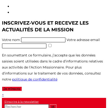
Aller
au
Aller
contenu
au
INSCRIVEZ-VOUS ET RECEVEZ LES
menu
ACTUALITÉS DE LA MISSION
Votre nom
Votre adresse email
En soumettant ce formulaire, j’accepte que les données
saisies soient utilisées dans le cadre d’informations relatives
aux activités de l’Action Missionnaire. Pour plus
d’informations sur le traitement de vos données, consultez
notre
politique de confidentialité
Je m'inscris
×
S'inscrire à la newsletter
Recherche
ok