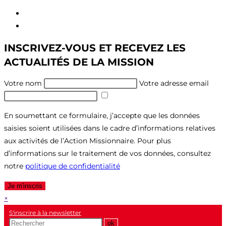
Aller
au
Aller
contenu
au
INSCRIVEZ-VOUS ET RECEVEZ LES
menu
ACTUALITÉS DE LA MISSION
Votre nom
Votre adresse email
En soumettant ce formulaire, j’accepte que les données
saisies soient utilisées dans le cadre d’informations relatives
aux activités de l’Action Missionnaire. Pour plus
d’informations sur le traitement de vos données, consultez
notre
politique de confidentialité
Je m'inscris
×
S'inscrire à la newsletter
Recherche
ok