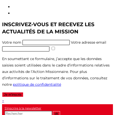
Aller
au
Aller
contenu
au
INSCRIVEZ-VOUS ET RECEVEZ LES
menu
ACTUALITÉS DE LA MISSION
Votre nom
Votre adresse email
En soumettant ce formulaire, j’accepte que les données
saisies soient utilisées dans le cadre d’informations relatives
aux activités de l’Action Missionnaire. Pour plus
d’informations sur le traitement de vos données, consultez
notre
politique de confidentialité
Je m'inscris
×
S'inscrire à la newsletter
Recherche
ok