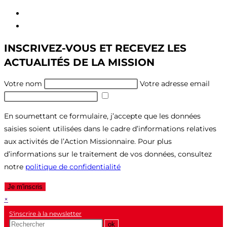
Aller
au
Aller
contenu
au
INSCRIVEZ-VOUS ET RECEVEZ LES
menu
ACTUALITÉS DE LA MISSION
Votre nom
Votre adresse email
En soumettant ce formulaire, j’accepte que les données
saisies soient utilisées dans le cadre d’informations relatives
aux activités de l’Action Missionnaire. Pour plus
d’informations sur le traitement de vos données, consultez
notre
politique de confidentialité
Je m'inscris
×
S'inscrire à la newsletter
Recherche
ok