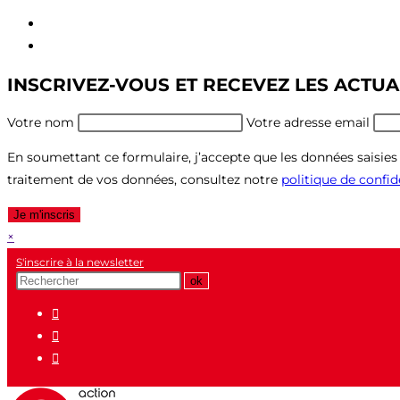
Aller
au
Aller
contenu
au
INSCRIVEZ-VOUS ET RECEVEZ LES ACTUA
menu
Votre nom
Votre adresse email
En soumettant ce formulaire, j’accepte que les données saisies s
traitement de vos données, consultez notre
politique de confid
Je m'inscris
×
S'inscrire à la newsletter
Recherche
ok
pour
: