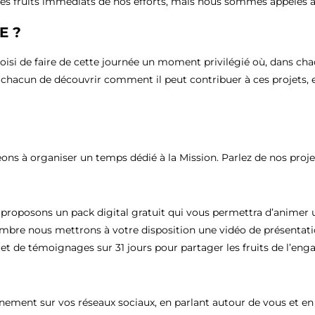
les fruits immédiats de nos efforts, mais nous sommes appelés 
E ?
hoisi de faire de cette journée un moment privilégié où, dans cha
ur chacun de découvrir comment il peut contribuer à ces projets,
 à organiser un temps dédié à la Mission. Parlez de nos projets 
us proposons un pack digital gratuit qui vous permettra d’anime
bre nous mettrons à votre disposition une vidéo de présentation
vret de témoignages sur 31 jours pour partager les fruits de l’e
vénement sur vos réseaux sociaux, en parlant autour de vous et e